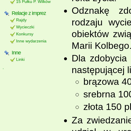
15 Pułku P. Wilków
Odznakę zd
Relacje z imprez
rodzaju wyci
Rajdy
Wycieczki
obiektów zwi
Konkursy
Inne wydarzenia
Marii Kolbego
Inne
Dla zdobycia
Linki
następującej 
brązowa 40
srebrna 100
złota 150 p
Za zwiedzanie