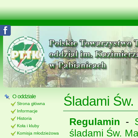
O oddziale
Śladami Św.
Strona główna
Informacje
Historia
Regulamin
-
Koła i kluby
śladami Św. Ma
Komisja młodzieżowa