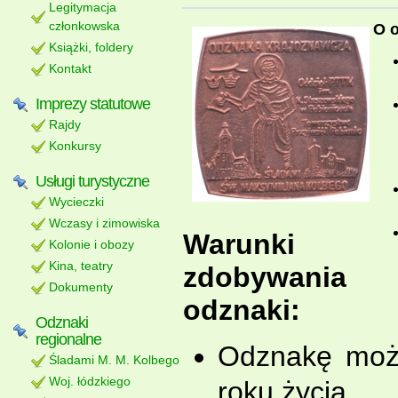
Legitymacja
członkowska
O 
Książki, foldery
Kontakt
Imprezy statutowe
Rajdy
Konkursy
Usługi turystyczne
Wycieczki
Wczasy i zimowiska
Warunki
Kolonie i obozy
Kina, teatry
zdobywania
Dokumenty
odznaki:
Odznaki
regionalne
Odznakę moż
Śladami M. M. Kolbego
Woj. łódzkiego
roku życia.