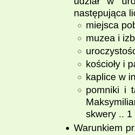
udział w uro
następująca l
miejsca pob
muzea i izb
uroczystości
kościoły i 
kaplice w i
pomniki i 
Maksymilian
skwery .. 1 
Warunkiem prz