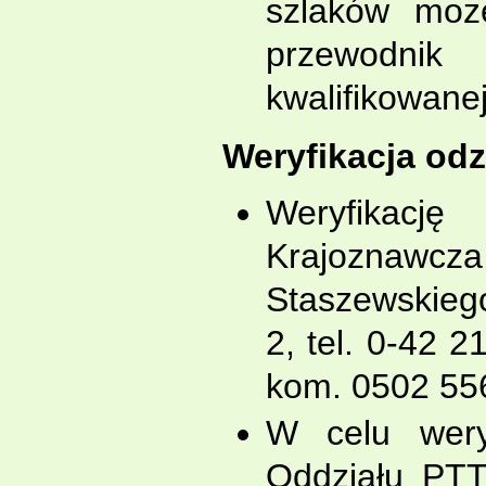
szlaków może
przewodni
kwalifikowanej
Weryfikacja odz
Weryfikacj
Krajoznawc
Staszewskiego
2, tel. 0-42 2
kom. 0502 55
W celu weryf
Oddziału PTT