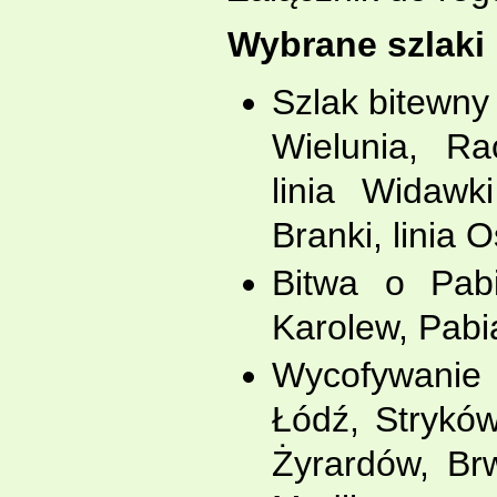
Wybrane szlaki 
Szlak bitewny
Wielunia, Ra
linia Widawk
Branki, linia 
Bitwa o Pabi
Karolew, Pabi
Wycofywanie
Łódź, Stryków
Żyrardów, Br