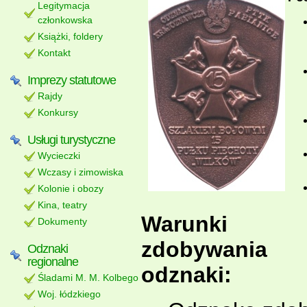
Legitymacja
członkowska
Książki, foldery
Kontakt
Imprezy statutowe
Rajdy
Konkursy
Usługi turystyczne
Wycieczki
Wczasy i zimowiska
Kolonie i obozy
Kina, teatry
Warunki
Dokumenty
zdobywania
Odznaki
regionalne
odznaki:
Śladami M. M. Kolbego
Woj. łódzkiego