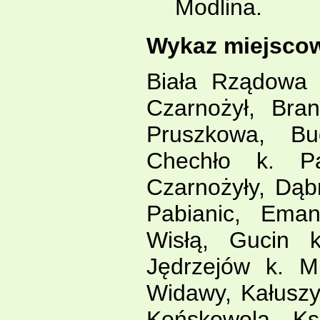
Modlina.
Wykaz miejscow
Biała Rządowa 
Czarnożył, Bra
Pruszkowa, Bu
Chechło k. Pa
Czarnożyły, Dąb
Pabianic, Ema
Wisłą, Gucin k
Jędrzejów k. M
Widawy, Kałuszy
Końskowola, Ks