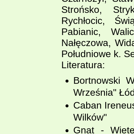
Strońsko, Str
Rychłocic, Świ
Pabianic, Wal
Nałęczowa, Wid
Południowe k. S
Literatura:
Bortnowski W
Września" Łó
Caban Ireneus
Wilków"
Gnat - Wiete