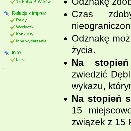
Odznakę zdoby
15 Pułku P. Wilków
Czas zdoby
Relacje z imprez
Rajdy
nieograniczon
Wycieczki
Konkursy
Odznakę możn
Inne wydarzenia
życia.
Inne
Linki
Na stopień
zwiedzić Dębl
wykazu, który
Na stopień s
15 miejscowo
związek z 15 