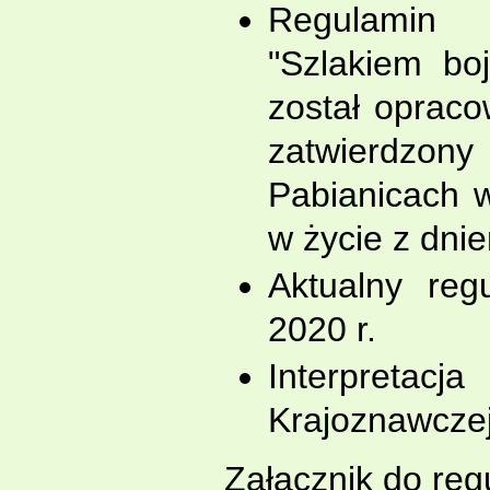
Regulamin 
"Szlakiem bo
został oprac
zatwierdzon
Pabianicach w
w życie z dni
Aktualny reg
2020 r.
Interpretac
Krajoznawcze
Załącznik do re