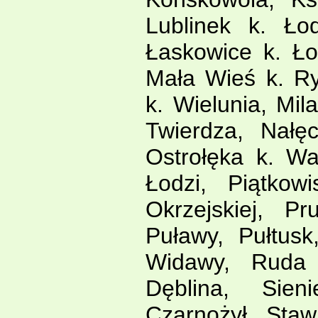
Lublinek k. Łod
Łaskowice k. Ło
Mała Wieś k. Ry
k. Wielunia, Mi
Twierdza, Nałę
Ostrołęka k. Wa
Łodzi, Piątkow
Okrzejskiej, P
Puławy, Pułtus
Widawy, Ruda 
Dęblina, Sien
Czarnożył, Staw