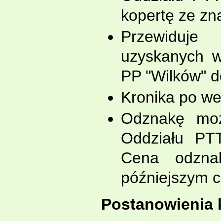
kopertę ze zn
Przewiduje
uzyskanych w 
PP "Wilków" d
Kronika po wer
Odznakę moż
Oddziału PT
Cena odzna
późniejszym c
Postanowienia