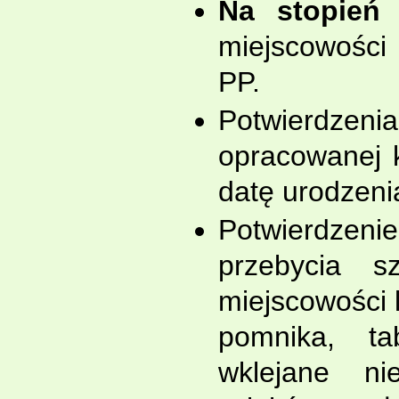
Na stopień 
miejscowości
PP.
Potwierdzen
opracowanej k
datę urodzeni
Potwierdzen
przebycia s
miejscowości l
pomnika, tab
wklejane n