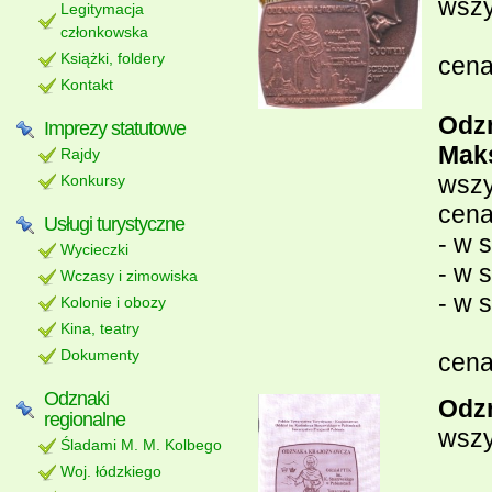
wszy
Legitymacja
członkowska
Książki, foldery
cena
Kontakt
Od
Imprezy statutowe
Mak
Rajdy
wszy
Konkursy
cena
Usługi turystyczne
- w 
Wycieczki
- w 
Wczasy i zimowiska
- w 
Kolonie i obozy
Kina, teatry
Dokumenty
cena
Odznaki
Odz
regionalne
wszy
Śladami M. M. Kolbego
Woj. łódzkiego