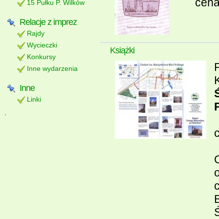
cena
15 Pułku P. Wilków
Relacje z imprez
Rajdy
Wycieczki
Książki
Konkursy
Inne wydarzenia
Inne
Linki
c