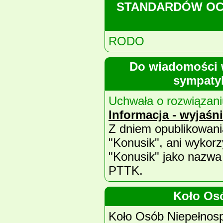
STANDARDÓW OC
RODO
Do wiadomości 
sympaty
Uchwała o rozwiąza
Informacja - wyjaśn
Z dniem opublikowan
"Konusik", ani wykorz
"Konusik" jako nazwa
PTTK.
Koło Os
Koło Osób Niepełnosp